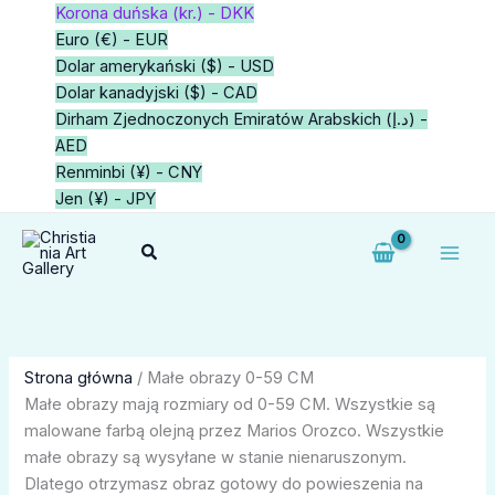
Przejdź
1
1
1
2
64
1
1
1
4
5
6
3
34
34
1
21
39
4
1
Korona duńska (kr.) - DKK
do
produkt
produkt
produkt
produkty
produkty
produkt
produkt
produkt
produkty
produktów
produktów
produkty
produkty
produkty
produkt
produktów
produktów
produkty
produkt
Euro (€) - EUR
treści
Dolar amerykański ($) - USD
Dolar kanadyjski ($) - CAD
Dirham Zjednoczonych Emiratów Arabskich (د.إ) -
AED
Renminbi (¥) - CNY
Jen (¥) - JPY
Szukaj
Strona główna
/ Małe obrazy 0-59 CM
Małe obrazy mają rozmiary od 0-59 CM. Wszystkie są
malowane farbą olejną przez Marios Orozco. Wszystkie
małe obrazy są wysyłane w stanie nienaruszonym.
Dlatego otrzymasz obraz gotowy do powieszenia na