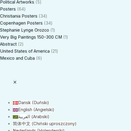
Political Artworks
5
Posters
64
Christiania Posters
34
Copenhagen Posters
34
Stephanie Lynge Orozco
1
Very Big Paintings 150-300 CM
1
Abstract
2
United States of America
21
Mexico and Cuba
6
Dansk
(
Duński
)
English
(
Angielski
)
العربية
(
Arabski
)
简体中文
(
Chiński uproszczony
)
Nederlands
(
Holenderski
)