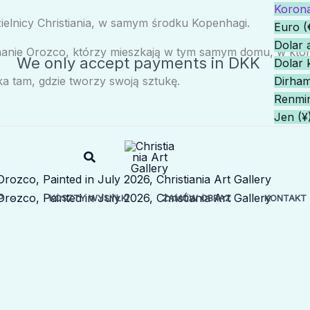
Korona
zielnicy Christiania, w samym środku Kopenhagi.
Euro (
Dolar 
anie Orozco, którzy mieszkają w tym samym domu, w którym
We only accept payments in DKK
Dolar 
zka tam, gdzie tworzy swoją sztukę.
Renmin
Jen (¥
Szukaj
P
KOSZTY WYSYŁKI
ZAMÓW OBRAZ
KONTAKT