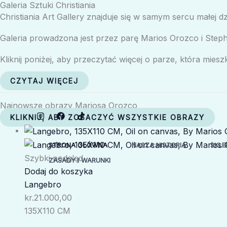
Galeria Sztuki Christiania
Przejdź
Christiania Art Gallery znajduje się w samym sercu małej d
do
treści
Galeria prowadzona jest przez parę Marios Orozco i Steph
Kliknij poniżej, aby przeczytać więcej o parze, która mies
CZYTAJ WIĘCEJ
Najnowsze obrazy Mariosa Orozco
KLIKNIJ, ABY ZOBACZYĆ WSZYSTKIE OBRAZY
STRONA GŁÓWNA
NASZA HISTORIA
SKLE
Szybki podgląd
ZASADY I WARUNKI
Dodaj do koszyka
Langebro
kr.
21.000,00
135X110 CM