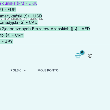
 duńska (kr.) - DKK
€) - EUR
amerykański ($) - USD
 znajduje się galeria.
kanadyjski ($) - CAD
Dirham Zjednoczonych Emiratów Arabskich (د.إ) - AED
bi (¥) - CNY
) - JPY
POLSKI
MOJE KONTO