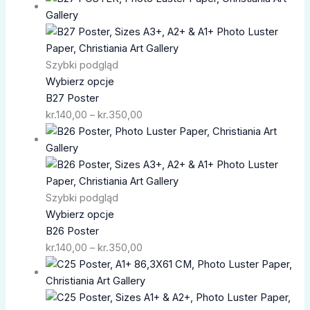
cen:
od
kr.140,00
do
Szybki podgląd
kr.350,00
Wybierz opcje
B27 Poster
kr.
140,00
–
kr.
350,00
Zakres
cen:
od
kr.140,00
do
Szybki podgląd
kr.350,00
Wybierz opcje
B26 Poster
kr.
140,00
–
kr.
350,00
Zakres
cen:
od