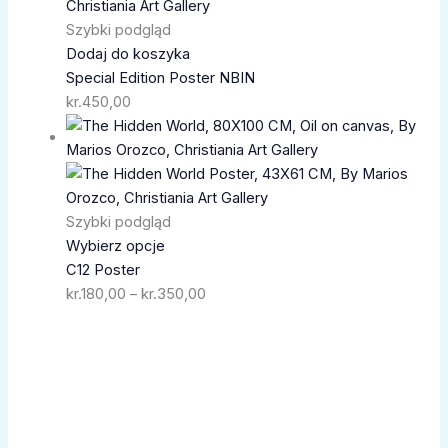
Szybki podgląd
Dodaj do koszyka
Special Edition Poster NBIN
kr.
450,00
Zakres
cen:
od
kr.180,00
do
Szybki podgląd
kr.350,00
Wybierz opcje
C12 Poster
kr.
180,00
–
kr.
350,00