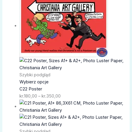
cen:
od
kr.180,00
do
kr.350,00
Szybki podgląd
Wybierz opcje
C22 Poster
kr.
180,00
–
kr.
350,00
Zakres
cen:
od
kr.180,00
do
Szybki podgląd