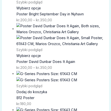
kr.350,00
Szybki podgląd
Wybierz opcje
Poster Bright September Day in Nyhavn
kr.
200,00
–
kr.
350,00
Zakres
cen:
od
kr.200,00
do
Szybki podgląd
kr.350,00
Wybierz opcje
Poster David Dunbar Does It Again
kr.
200,00
–
kr.
350,00
Szybki podgląd
Dodaj do koszyka
B12 Poster
kr.
180,00