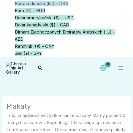
Przejdź
Korona duńska (kr.) - DKK
do
Euro (€) - EUR
treści
Dolar amerykański ($) - USD
Dolar kanadyjski ($) - CAD
Dirham Zjednoczonych Emiratów Arabskich (د.إ) -
AED
Renminbi (¥) - CNY
Jen (¥) - JPY
Szukaj
Plakaty
Tutaj znajdziesz wszystkie nasze plakaty! Mamy ponad 50
różnych plakatów z Kopenhagi, Christianii, inspirowanych
komiksami i portretami. Oferujemy również starsze plakaty