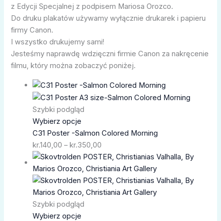
z Edycji Specjalnej z podpisem Mariosa Orozco.
Do druku plakatów używamy wyłącznie drukarek i papieru
firmy Canon.
I wszystko drukujemy sami!
Jesteśmy naprawdę wdzięczni firmie Canon za nakręcenie
filmu, który można zobaczyć poniżej.
Zakres
cen:
od
Szybki podgląd
kr.140,00
Wybierz opcje
do
C31 Poster -Salmon Colored Morning
kr.350,00
kr.
140,00
–
kr.
350,00
Zakres
cen:
od
kr.80,00
do
Szybki podgląd
kr.100,00
Wybierz opcje