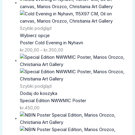
cen:
od
kr.200,00
do
Szybki podgląd
kr.350,00
Wybierz opcje
Poster Cold Evening in Nyhavn
kr.
200,00
–
kr.
350,00
Szybki podgląd
Dodaj do koszyka
Special Edition NWWMIC Poster
kr.
450,00