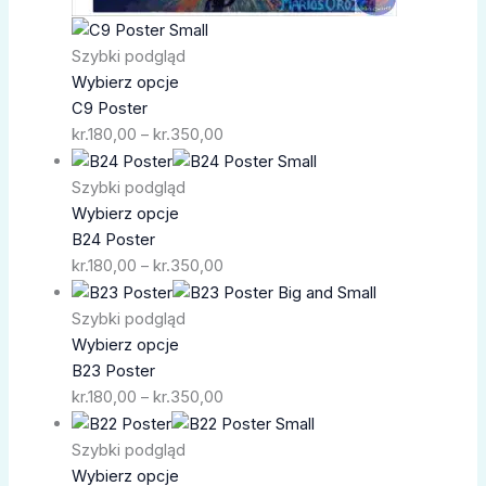
Szybki podgląd
Wybierz opcje
C9 Poster
kr.
180,00
–
kr.
350,00
Zakres
cen:
Szybki podgląd
od
Wybierz opcje
kr.180,00
B24 Poster
do
kr.
180,00
–
kr.
350,00
kr.350,00
Zakres
cen:
Szybki podgląd
od
Wybierz opcje
kr.180,00
B23 Poster
do
kr.
180,00
–
kr.
350,00
kr.350,00
Zakres
cen:
Szybki podgląd
od
Wybierz opcje