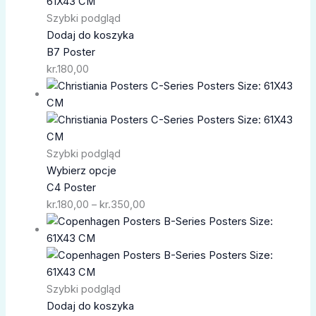
Szybki podgląd
Dodaj do koszyka
B7 Poster
kr.
180,00
Zakres
cen:
od
kr.180,00
do
Szybki podgląd
kr.350,00
Wybierz opcje
C4 Poster
kr.
180,00
–
kr.
350,00
Szybki podgląd
Dodaj do koszyka