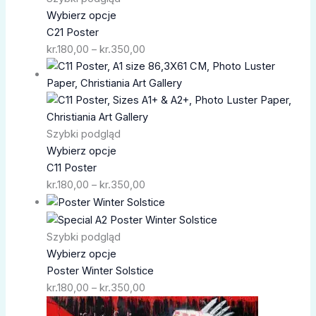
kr.350,00
Wybierz opcje
C21 Poster
kr.
180,00
–
kr.
350,00
Zakres
cen:
od
kr.180,00
do
Szybki podgląd
kr.350,00
Wybierz opcje
C11 Poster
kr.
180,00
–
kr.
350,00
Zakres
cen:
od
Szybki podgląd
kr.180,00
Wybierz opcje
do
Poster Winter Solstice
kr.350,00
kr.
180,00
–
kr.
350,00
Zakres