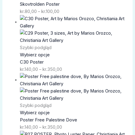
Skovtrolden Poster
kr.
80,00
–
kr.
100,00
Zakres
cen:
od
kr.140,00
do
Szybki podgląd
kr.350,00
Wybierz opcje
C30 Poster
kr.
140,00
–
kr.
350,00
Zakres
cen:
od
kr.140,00
do
Szybki podgląd
kr.350,00
Wybierz opcje
Poster Free Palestine Dove
kr.
140,00
–
kr.
350,00
Zakres