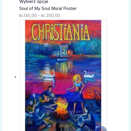
Wybierz opcje
Soul of My Soul Mural Poster
kr.
140,00
–
kr.
350,00
Zakres
cen:
od
kr.180,00
do
kr.350,00