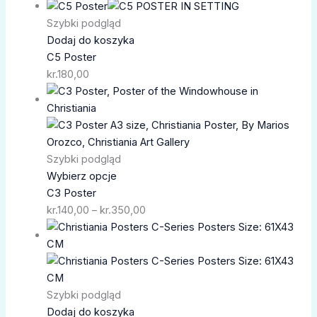
Szybki podgląd
Dodaj do koszyka
C5 Poster
kr.
180,00
Zakres
cen:
od
kr.140,00
do
Szybki podgląd
kr.350,00
Wybierz opcje
C3 Poster
kr.
140,00
–
kr.
350,00
Szybki podgląd
Dodaj do koszyka