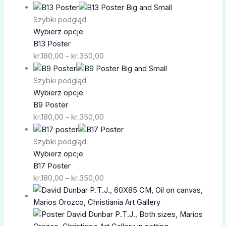
kr.350,00
Zakres
cen:
Szybki podgląd
od
Wybierz opcje
kr.180,00
B13 Poster
do
kr.
180,00
–
kr.
350,00
kr.350,00
Zakres
cen:
Szybki podgląd
od
Wybierz opcje
kr.180,00
B9 Poster
do
kr.
180,00
–
kr.
350,00
kr.350,00
Zakres
cen:
Szybki podgląd
od
Wybierz opcje
kr.180,00
B17 Poster
do
kr.
180,00
–
kr.
350,00
kr.350,00
Zakres
cen:
od
kr.200,00