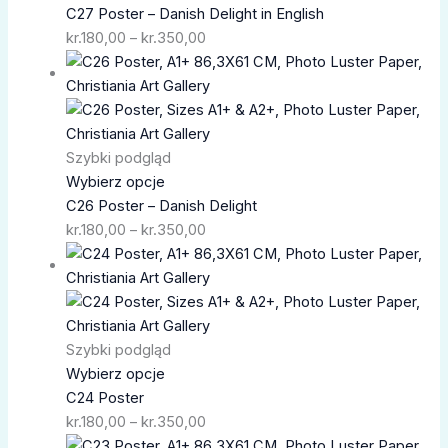
C27 Poster – Danish Delight in English
kr.
180,00
–
kr.
350,00
Zakres
cen:
od
kr.180,00
do
Szybki podgląd
kr.350,00
Wybierz opcje
C26 Poster – Danish Delight
kr.
180,00
–
kr.
350,00
Zakres
cen:
od
kr.180,00
do
Szybki podgląd
kr.350,00
Wybierz opcje
C24 Poster
kr.
180,00
–
kr.
350,00
Zakres