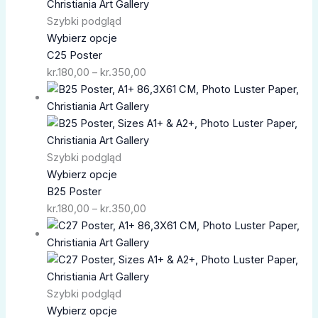
kr.180,00
do
Szybki podgląd
kr.350,00
Wybierz opcje
C25 Poster
kr.
180,00
–
kr.
350,00
Zakres
cen:
od
kr.180,00
do
Szybki podgląd
kr.350,00
Wybierz opcje
B25 Poster
kr.
180,00
–
kr.
350,00
Zakres
cen:
od
kr.180,00
do
Szybki podgląd
kr.350,00
Wybierz opcje