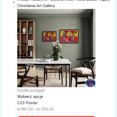
cen:
od
kr.180,00
do
kr.350,00
Szybki podgląd
Wybierz opcje
C23 Poster
kr.
180,00
–
kr.
350,00
Zakres