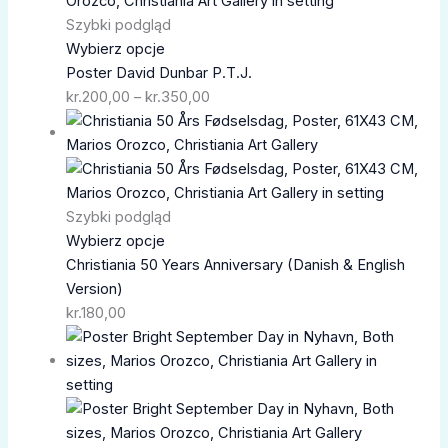
do
Szybki podgląd
kr.350,00
Wybierz opcje
Poster David Dunbar P.T.J.
kr.
200,00
–
kr.
350,00
Szybki podgląd
Wybierz opcje
Christiania 50 Years Anniversary (Danish & English
Version)
kr.
180,00
Zakres
cen:
od
kr.200,00
do