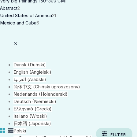
Very Big Paintings 150-300 CM
1
Abstract
2
United States of America
21
Mexico and Cuba
6
Dansk
(
Duński
)
English
(
Angielski
)
العربية
(
Arabski
)
简体中文
(
Chiński uproszczony
)
Nederlands
(
Holenderski
)
Deutsch
(
Niemiecki
)
Ελληνικά
(
Grecki
)
Italiano
(
Włoski
)
日本語
(
Japoński
)
Polski
FILTER