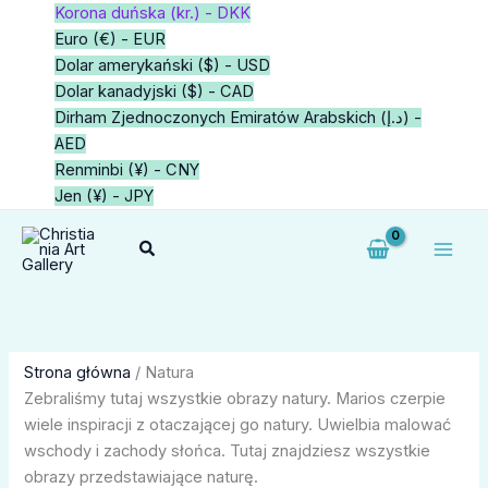
Przejdź
1
1
1
2
64
1
1
1
4
5
6
3
34
34
1
21
39
4
1
Korona duńska (kr.) - DKK
do
produkt
produkt
produkt
produkty
produkty
produkt
produkt
produkt
produkty
produktów
produktów
produkty
produkty
produkty
produkt
produktów
produktów
produkty
produkt
Euro (€) - EUR
treści
Dolar amerykański ($) - USD
Dolar kanadyjski ($) - CAD
Dirham Zjednoczonych Emiratów Arabskich (د.إ) -
AED
Renminbi (¥) - CNY
Jen (¥) - JPY
Szukaj
Strona główna
/ Natura
Zebraliśmy tutaj wszystkie obrazy natury. Marios czerpie
wiele inspiracji z otaczającej go natury. Uwielbia malować
wschody i zachody słońca. Tutaj znajdziesz wszystkie
obrazy przedstawiające naturę.