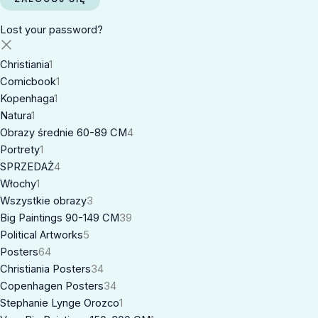
Lost your password?
Christiania
1
Comicbook
1
Kopenhaga
1
Natura
1
Obrazy średnie 60-89 CM
4
Portrety
1
SPRZEDAŻ
4
Włochy
1
Wszystkie obrazy
3
Big Paintings 90-149 CM
39
Political Artworks
5
Posters
64
Christiania Posters
34
Copenhagen Posters
34
Stephanie Lynge Orozco
1