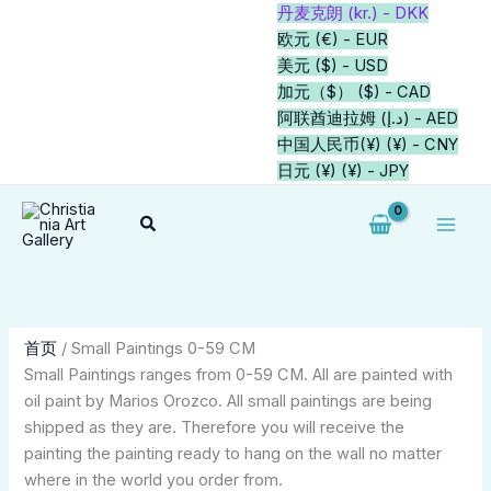
跳
1
1
2
1
1
1
7
2
2
64
18
1
20
3
5
2
34
14
34
1
7
21
39
1
丹麦克朗 (kr.) - DKK
至
个
个
个
个
个
个
个
个
个
个
个
个
个
个
个
个
个
个
个
个
个
个
个
个
欧元 (€) - EUR
内
产
产
产
产
产
产
产
产
产
产
产
产
产
产
产
产
产
产
产
产
产
产
产
产
美元 ($) - USD
容
品
品
品
品
品
品
品
品
品
品
品
品
品
品
品
品
品
品
品
品
品
品
品
品
加元（$） ($) - CAD
阿联酋迪拉姆 (د.إ) - AED
中国人民币(¥) (¥) - CNY
日元 (¥) (¥) - JPY
搜
索
首页
/ Small Paintings 0-59 CM
Small Paintings ranges from 0-59 CM. All are painted with
oil paint by Marios Orozco. All small paintings are being
shipped as they are. Therefore you will receive the
painting the painting ready to hang on the wall no matter
where in the world you order from.