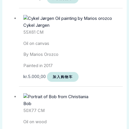
Cykel Jørgen
55X61 CM
Oil on canvas
By Marios Orozco
Painted in 2017
kr.
5.000,00
加入购物车
Bob
50X77 CM
Oil on wood