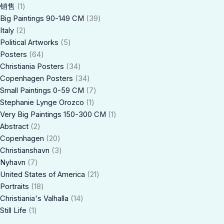
销售
1
Big Paintings 90-149 CM
39
Italy
2
Political Artworks
5
Posters
64
Christiania Posters
34
Copenhagen Posters
34
Small Paintings 0-59 CM
7
Stephanie Lynge Orozco
1
Very Big Paintings 150-300 CM
1
Abstract
2
Copenhagen
20
Christianshavn
3
Nyhavn
7
United States of America
21
Portraits
18
Christiania's Valhalla
14
Still Life
1