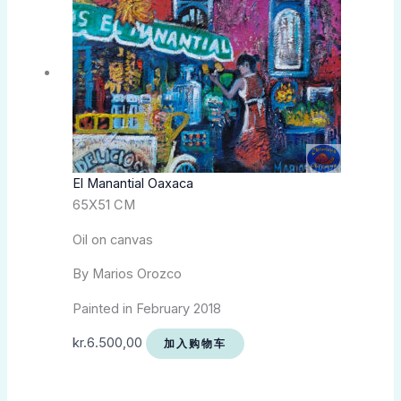
El Manantial Oaxaca
65X51 CM
Oil on canvas
By Marios Orozco
Painted in February 2018
kr.
6.500,00
加入购物车