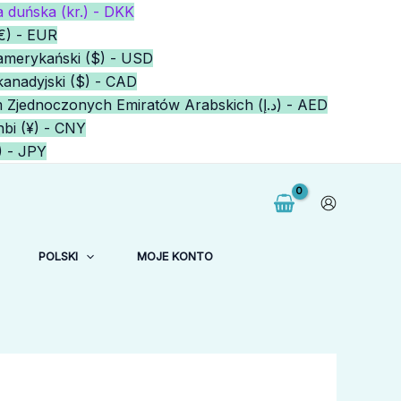
 duńska (kr.) - DKK
€) - EUR
amerykański ($) - USD
kanadyjski ($) - CAD
Dirham Zjednoczonych Emiratów Arabskich (د.إ) - AED
bi (¥) - CNY
) - JPY
POLSKI
MOJE KONTO