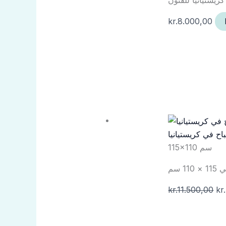
kr.
8.000,00
ح في كريستيانيا
115×110 سم
 سم
kr.
11.500,00
kr.