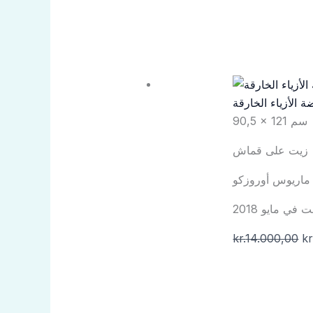
 الأزياء الخارقة
90,5 × 121 سم
زيت على قماش
ماريوس أوروزكو
kr.
14.000,00
kr