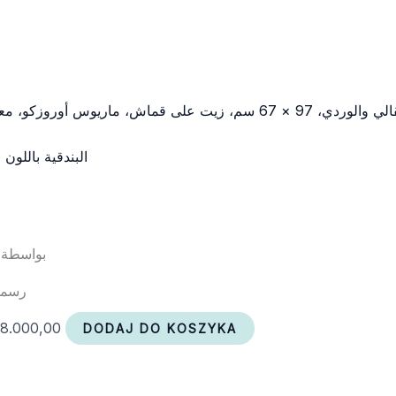
البندقية باللون 
بواسطة 
رسمت ف
.
8.000,00
DODAJ DO KOSZYKA