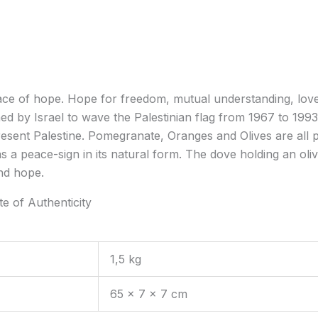
place of hope. Hope for freedom, mutual understanding, lo
ed by Israel to wave the Palestinian flag from 1967 to 199
resent Palestine. Pomegranate, Oranges and Olives are all p
a peace-sign in its natural form. The dove holding an oliv
and hope.
te of Authenticity
1,5 kg
65 × 7 × 7 cm