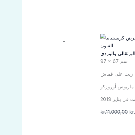
البرتقالي والوردي
97 × 67 سم
زيت على قماش
ماريوس أوروزكو
ي يناير 2019
kr.
11.000,00
kr