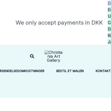
D
E
U
We only accept payments in DKK
C
K
J
Søg
RSENDELSESOMKOSTNINGER
BESTIL ET MALERI
KONTAKT