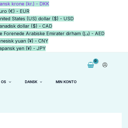
ansk krone (kr.) - DKK
uro (€) - EUR
nited States (US) dollar ($) - USD
anadisk dollar ($) - CAD
De Forenede Arabiske Emirater dirham (د.إ) - AED
inesisk yuan (¥) - CNY
apansk yen (¥) - JPY
 OS
DANSK
MIN KONTO