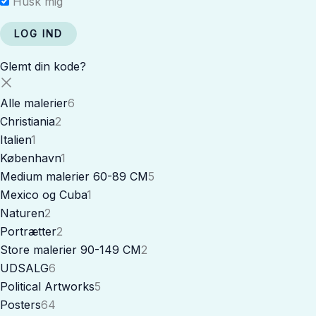
Husk mig
Glemt din kode?
Alle malerier
6
Christiania
2
Italien
1
København
1
Medium malerier 60-89 CM
5
Mexico og Cuba
1
Naturen
2
Portrætter
2
Store malerier 90-149 CM
2
UDSALG
6
Political Artworks
5
Posters
64