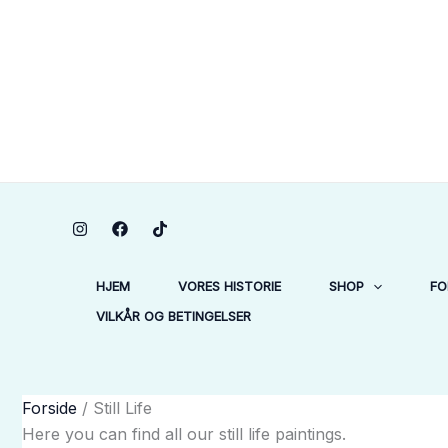
Gå
1
1
2
2
6
64
2
2
1
2
6
1
5
34
34
1
7
21
2
5
1
til
vare
vare
varer
varer
varer
varer
varer
varer
vare
varer
varer
vare
varer
varer
varer
vare
varer
varer
varer
varer
vare
indholdet
HJEM
VORES HISTORIE
SHOP
FO
VILKÅR OG BETINGELSER
Forside
/ Still Life
Here you can find all our still life paintings.