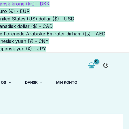
ansk krone (kr.) - DKK
uro (€) - EUR
nited States (US) dollar ($) - USD
anadisk dollar ($) - CAD
De Forenede Arabiske Emirater dirham (د.إ) - AED
inesisk yuan (¥) - CNY
apansk yen (¥) - JPY
 OS
DANSK
MIN KONTO