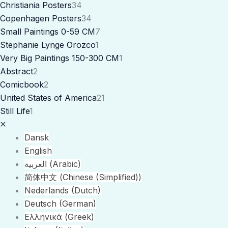
Christiania Posters
34
Copenhagen Posters
34
Small Paintings 0-59 CM
7
Stephanie Lynge Orozco
1
Very Big Paintings 150-300 CM
1
Abstract
2
Comicbook
2
United States of America
21
Still Life
1
Dansk
English
العربية
(
Arabic
)
简体中文
(
Chinese (Simplified)
)
Nederlands
(
Dutch
)
Deutsch
(
German
)
Ελληνικά
(
Greek
)