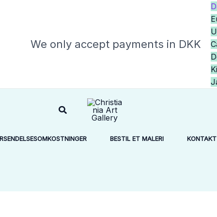
D
E
U
We only accept payments in DKK
C
K
J
Søg
RSENDELSESOMKOSTNINGER
BESTIL ET MALERI
KONTAKT