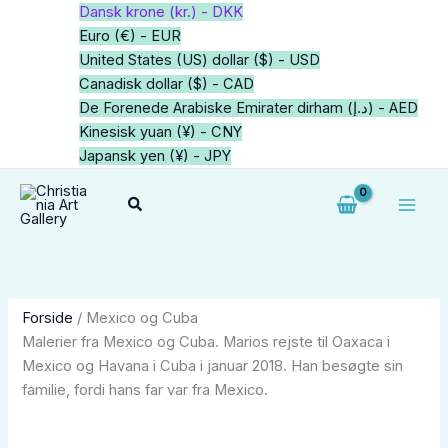
Gå
1
1
2
2
6
64
2
2
1
2
6
1
5
34
34
1
7
21
2
5
1
Dansk krone (kr.) - DKK
til
vare
vare
varer
varer
varer
varer
varer
varer
vare
varer
varer
vare
varer
varer
varer
vare
varer
varer
varer
varer
vare
Euro (€) - EUR
indholdet
United States (US) dollar ($) - USD
Canadisk dollar ($) - CAD
De Forenede Arabiske Emirater dirham (د.إ) - AED
Kinesisk yuan (¥) - CNY
Japansk yen (¥) - JPY
Søg
Forside
/ Mexico og Cuba
Malerier fra Mexico og Cuba. Marios rejste til Oaxaca i
Mexico og Havana i Cuba i januar 2018. Han besøgte sin
familie, fordi hans far var fra Mexico.