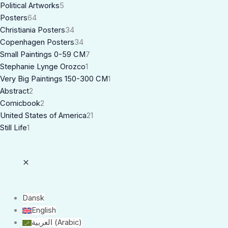
Political Artworks
5
Posters
64
Christiania Posters
34
Copenhagen Posters
34
Small Paintings 0-59 CM
7
Stephanie Lynge Orozco
1
Very Big Paintings 150-300 CM
1
Abstract
2
Comicbook
2
United States of America
21
Still Life
1
Dansk
English
العربية
(
Arabic
)