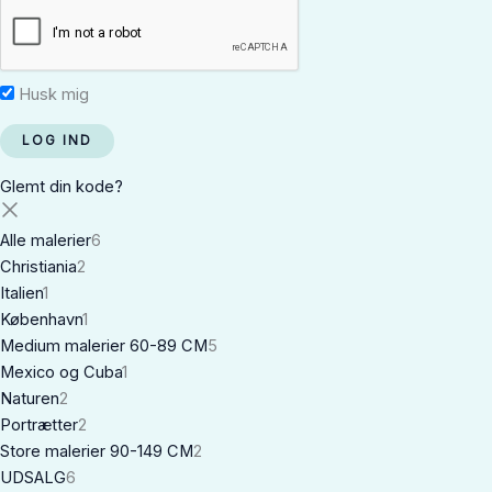
Husk mig
Glemt din kode?
Alle malerier
6
Christiania
2
Italien
1
København
1
Medium malerier 60-89 CM
5
Mexico og Cuba
1
Naturen
2
Portrætter
2
Store malerier 90-149 CM
2
UDSALG
6