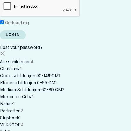
Onthoud mij
Lost your password?
Alle schilderijen
4
Christiania
1
Grote schilderijen 90-149 CM
1
Kleine schilderijen 0-59 CM
1
Medium Schilderijen 60-89 CM
2
Mexico en Cuba
1
Natuur
1
Portretten
2
Stripboek
1
VERKOOP
4