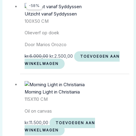
-58%
prijs
prijs
Uitzicht vanaf Syddyssen
was:
is:
100X50 CM
kr.6.000,00.
kr.2.500,00.
Olieverf op doek
Door Marios Orozco
kr.
6.000,00
kr.
2.500,00
TOEVOEGEN AAN
WINKELWAGEN
Morning Light in Christiania
115X110 CM
Oil on canvas
kr.
11.500,00
TOEVOEGEN AAN
WINKELWAGEN