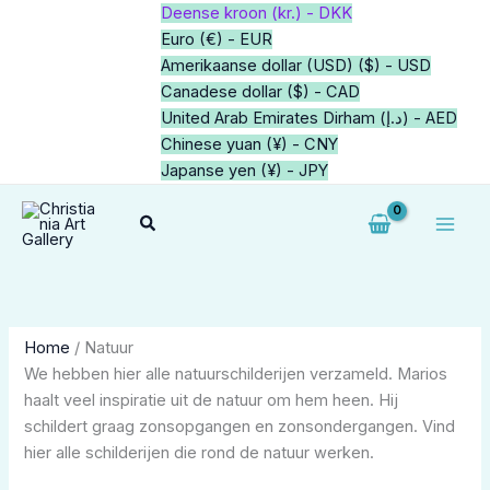
Ga
2
1
7
2
1
64
1
2
4
20
3
4
1
5
34
34
1
21
1
1
1
2
Deense kroon (kr.) - DKK
naar
producten
product
producten
producten
product
producten
product
producten
producten
producten
producten
producten
product
producten
producten
producten
product
producten
product
product
product
producten
Euro (€) - EUR
de
Amerikaanse dollar (USD) ($) - USD
inhoud
Canadese dollar ($) - CAD
United Arab Emirates Dirham (د.إ) - AED
Chinese yuan (¥) - CNY
Japanse yen (¥) - JPY
Zoeken
Home
/ Natuur
We hebben hier alle natuurschilderijen verzameld. Marios
haalt veel inspiratie uit de natuur om hem heen. Hij
schildert graag zonsopgangen en zonsondergangen. Vind
hier alle schilderijen die rond de natuur werken.