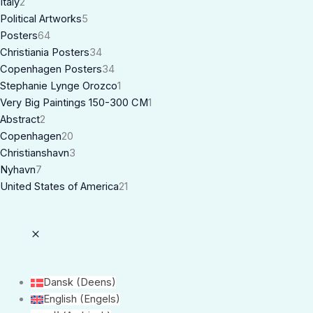
Italy
2
Political Artworks
5
Posters
64
Christiania Posters
34
Copenhagen Posters
34
Stephanie Lynge Orozco
1
Very Big Paintings 150-300 CM
1
Abstract
2
Copenhagen
20
Christianshavn
3
Nyhavn
7
United States of America
21
Dansk
(
Deens
)
English
(
Engels
)