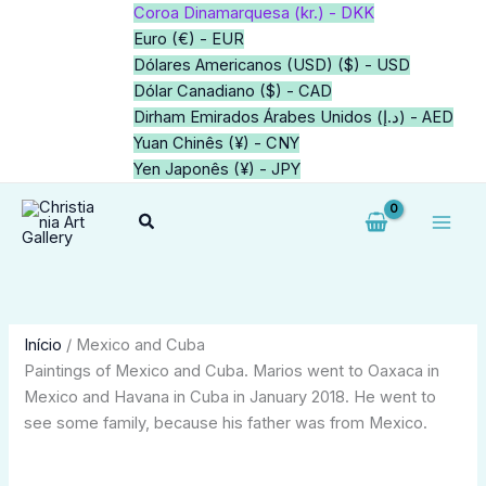
Skip
2
1
7
2
1
64
18
1
1
20
3
1
5
6
34
14
34
1
21
39
1
1
Coroa Dinamarquesa (kr.) - DKK
to
produtos
produto
produtos
produtos
produto
produtos
produtos
produto
produto
produtos
produtos
produto
produtos
produtos
produtos
produtos
produtos
produto
produtos
produtos
produto
produto
Euro (€) - EUR
content
Dólares Americanos (USD) ($) - USD
Dólar Canadiano ($) - CAD
Dirham Emirados Árabes Unidos (د.إ) - AED
Yuan Chinês (¥) - CNY
Yen Japonês (¥) - JPY
Search
Início
/ Mexico and Cuba
Paintings of Mexico and Cuba. Marios went to Oaxaca in
Mexico and Havana in Cuba in January 2018. He went to
see some family, because his father was from Mexico.