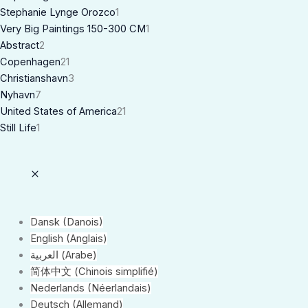
Stephanie Lynge Orozco
1
Very Big Paintings 150-300 CM
1
Abstract
2
Copenhagen
21
Christianshavn
3
Nyhavn
7
United States of America
21
Still Life
1
Dansk
(
Danois
)
English
(
Anglais
)
العربية
(
Arabe
)
简体中文
(
Chinois simplifié
)
Nederlands
(
Néerlandais
)
Deutsch
(
Allemand
)