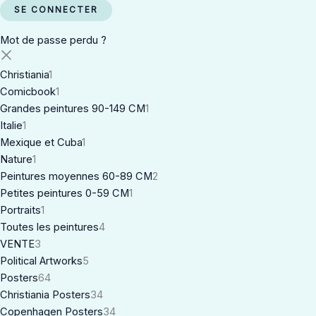
Mot de passe perdu ?
Christiania
1
Comicbook
1
Grandes peintures 90-149 CM
1
Italie
1
Mexique et Cuba
1
Nature
1
Peintures moyennes 60-89 CM
2
Petites peintures 0-59 CM
1
Portraits
1
Toutes les peintures
4
VENTE
3
Political Artworks
5
Posters
64
Christiania Posters
34
Copenhagen Posters
34