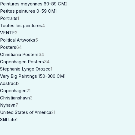
Peintures moyennes 60-89 CM
2
Petites peintures 0-59 CM
1
Portraits
1
Toutes les peintures
4
VENTE
3
Political Artworks
5
Posters
64
Christiania Posters
34
Copenhagen Posters
34
Stephanie Lynge Orozco
1
Very Big Paintings 150-300 CM
1
Abstract
2
Copenhagen
21
Christianshavn
3
Nyhavn
7
United States of America
21
Still Life
1