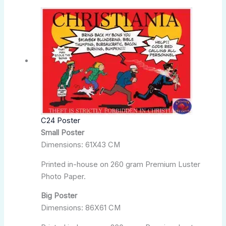
Plage
Ce
de
produit
prix :
a
kr.180,00
plusieurs
à
variations.
kr.350,00
Les
options
peuvent
être
choisies
C24 Poster
sur
Small Poster
la
Dimensions: 61X43 CM
page
du
Printed in-house on 260 gram Premium Luster
produit
Photo Paper.
Big Poster
Dimensions: 86X61 CM