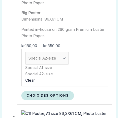
Photo Paper.
être
choisies
Big Poster
sur
Dimensions: 86X61 CM
la
Printed in-house on 260 gram Premium Luster
page
Photo Paper.
du
produit
kr.
180,00
–
kr.
350,00
Special A1-size
Special A2-size
Clear
CHOIX DES OPTIONS
Plage
Ce
de
produit