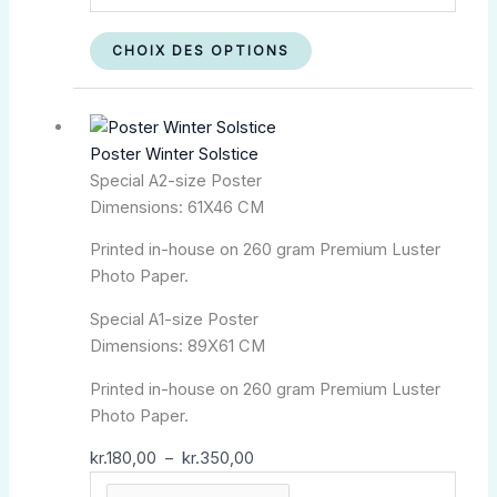
CHOIX DES OPTIONS
Plage
Ce
de
produit
Poster Winter Solstice
prix :
a
Special A2-size Poster
kr.180,00
plusieurs
Dimensions: 61X46 CM
à
variations.
kr.350,00
Les
Printed in-house on 260 gram Premium Luster
options
Photo Paper.
peuvent
être
Special A1-size Poster
choisies
Dimensions: 89X61 CM
sur
Printed in-house on 260 gram Premium Luster
la
Photo Paper.
page
du
kr.
180,00
–
kr.
350,00
produit