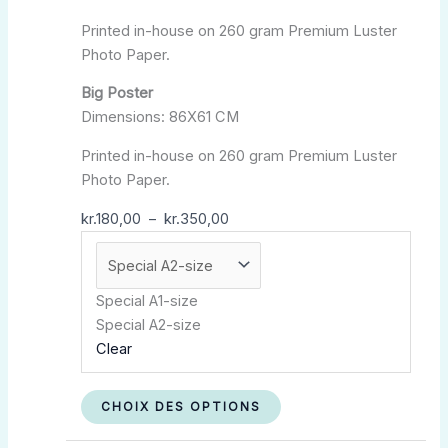
du
Printed in-house on 260 gram Premium Luster
produit
Photo Paper.
Big Poster
Dimensions: 86X61 CM
Printed in-house on 260 gram Premium Luster
Photo Paper.
kr.
180,00
–
kr.
350,00
Special A1-size
Special A2-size
Clear
CHOIX DES OPTIONS