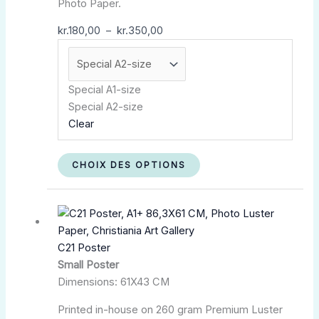
Photo Paper.
du
produit
kr.
180,00
–
kr.
350,00
Special A1-size
Special A2-size
Clear
CHOIX DES OPTIONS
Plage
Ce
de
produit
prix :
a
C21 Poster
kr.180,00
plusieurs
Small Poster
à
variations.
Dimensions: 61X43 CM
kr.350,00
Les
options
Printed in-house on 260 gram Premium Luster
peuvent