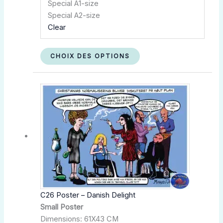
Special A1-size
Special A2-size
Clear
CHOIX DES OPTIONS
Plage
Ce
de
produit
prix :
a
kr.180,00
plusieurs
à
variations.
kr.350,00
Les
options
peuvent
être
choisies
C26 Poster – Danish Delight
sur
Small Poster
la
Dimensions: 61X43 CM
page