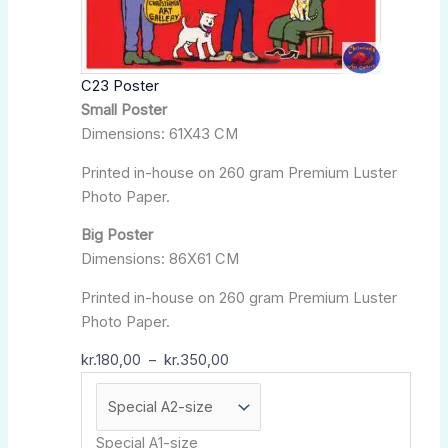
peuvent
être
choisies
C23 Poster
sur
Small Poster
la
Dimensions: 61X43 CM
page
du
Printed in-house on 260 gram Premium Luster
produit
Photo Paper.
Big Poster
Dimensions: 86X61 CM
Printed in-house on 260 gram Premium Luster
Photo Paper.
kr.
180,00
–
kr.
350,00
Special A1-size