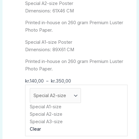
Special A2-size Poster
la
Dimensions: 61X46 CM
page
du
Printed in-house on 260 gram Premium Luster
produit
Photo Paper.
Special A1-size Poster
Dimensions: 89X61 CM
Printed in-house on 260 gram Premium Luster
Photo Paper.
kr.
140,00
–
kr.
350,00
Special A1-size
Special A2-size
Special A3-size
Clear