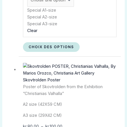
Special A1-size
Special A2-size
Special A3-size
Clear
CHOIX DES OPTIONS
Plage
Ce
de
produit
prix :
a
Skovtrolden Poster
kr.80,00
plusieurs
Poster of Skovtrolden from the Exhibition
à
variations.
“Christianias Valhalla”
kr.100,00
Les
options
A2 size (42X59 CM)
peuvent
être
A3 size (29X42 CM)
choisies
kr.
80,00
–
kr.
100,00