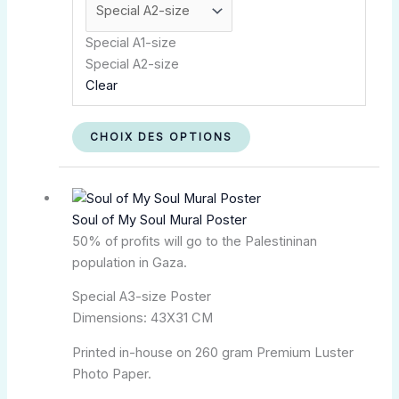
Special A1-size
Special A2-size
Clear
CHOIX DES OPTIONS
Plage
Ce
de
produit
Soul of My Soul Mural Poster
prix :
a
50% of profits will go to the Palestininan
kr.140,00
plusieurs
population in Gaza.
à
variations.
kr.350,00
Les
Special A3-size Poster
options
Dimensions: 43X31 CM
peuvent
être
Printed in-house on 260 gram Premium Luster
choisies
Photo Paper.
sur