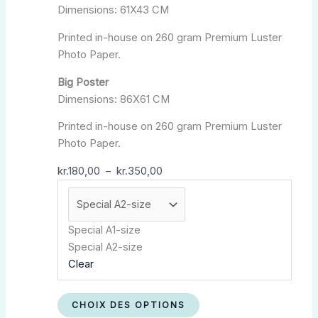
Dimensions: 61X43 CM
kr.350,00
Les
options
Printed in-house on 260 gram Premium Luster
peuvent
Photo Paper.
être
choisies
Big Poster
sur
Dimensions: 86X61 CM
la
Printed in-house on 260 gram Premium Luster
page
Photo Paper.
du
produit
kr.
180,00
–
kr.
350,00
Special A1-size
Special A2-size
Clear
CHOIX DES OPTIONS