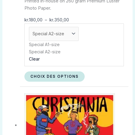
Printed in-house on 260 gram Premium Luster
Photo Paper.
kr.
180,00
–
kr.
350,00
Special A1-size
Special A2-size
Clear
CHOIX DES OPTIONS
Plage
Ce
de
produit
prix :
a
kr.180,00
plusieurs
à
variations.
kr.350,00
Les
options