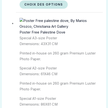
CHOIX DES OPTIONS
Plage
Ce
de
produit
prix :
a
Poster Free Palestine Dove
kr.140,00
plusieurs
Special A3-size Poster
à
variations.
Dimensions: 43X31 CM
kr.350,00
Les
options
Printed in-house on 260 gram Premium Luster
peuvent
Photo Paper.
être
choisies
Special A2-size Poster
sur
Dimensions: 61X46 CM
la
Printed in-house on 260 gram Premium Luster
page
Photo Paper.
du
produit
Special A1-size Poster
Dimensions: 86X61 CM