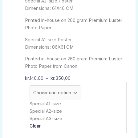
Special A2-size Poster
sur
Dimensions: 61X46 CM
la
Printed in-house on 260 gram Premium Luster
page
Photo Paper.
du
produit
Special A1-size Poster
Dimensions: 86X61 CM
Printed in-house on 260 gram Premium Luster
Photo Paper from Canon.
kr.
140,00
–
kr.
350,00
Special A1-size
Special A2-size
Special A3-size
Clear