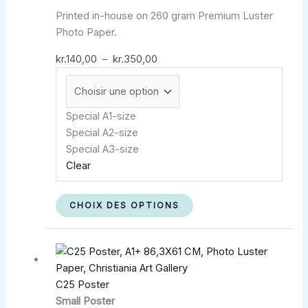
Printed in-house on 260 gram Premium Luster
Photo Paper.
kr.
140,00
–
kr.
350,00
Special A1-size
Special A2-size
Special A3-size
Clear
CHOIX DES OPTIONS
Plage
Ce
de
produit
prix :
a
C25 Poster
kr.180,00
plusieurs
Small Poster
à
variations.