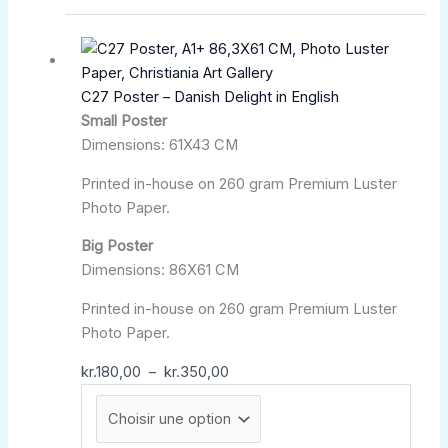
Plage
Ce
de
produit
prix :
a
C27 Poster – Danish Delight in English
kr.180,00
plusieurs
Small Poster
à
variations.
Dimensions: 61X43 CM
kr.350,00
Les
options
Printed in-house on 260 gram Premium Luster
peuvent
Photo Paper.
être
choisies
Big Poster
sur
Dimensions: 86X61 CM
la
Printed in-house on 260 gram Premium Luster
page
Photo Paper.
du
produit
kr.
180,00
–
kr.
350,00