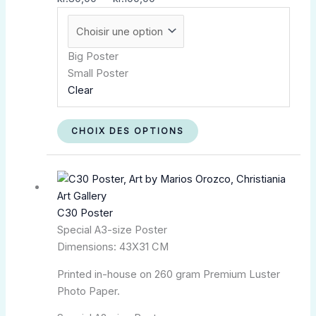
sur
la
page
du
Big Poster
produit
Small Poster
Clear
CHOIX DES OPTIONS
Plage
Ce
de
produit
prix :
a
C30 Poster
kr.140,00
plusieurs
Special A3-size Poster
à
variations.
Dimensions: 43X31 CM
kr.350,00
Les
options
Printed in-house on 260 gram Premium Luster
peuvent
Photo Paper.
être
choisies