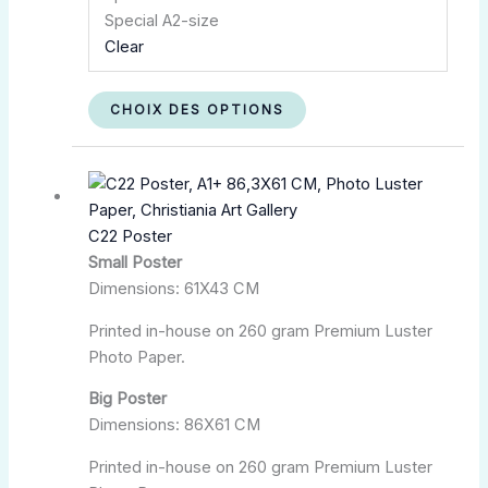
Special A2-size
Clear
CHOIX DES OPTIONS
Plage
Ce
de
produit
prix :
a
C22 Poster
kr.180,00
plusieurs
Small Poster
à
variations.
Dimensions: 61X43 CM
kr.350,00
Les
options
Printed in-house on 260 gram Premium Luster
peuvent
Photo Paper.
être
choisies
Big Poster
sur
Dimensions: 86X61 CM
la
Printed in-house on 260 gram Premium Luster
page