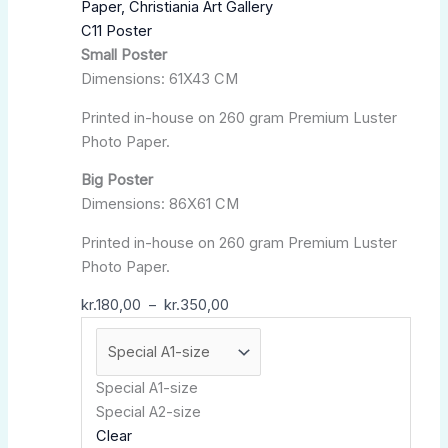
prix :
a
C11 Poster
kr.180,00
plusieurs
Small Poster
à
variations.
Dimensions: 61X43 CM
kr.350,00
Les
options
Printed in-house on 260 gram Premium Luster
peuvent
Photo Paper.
être
choisies
Big Poster
sur
Dimensions: 86X61 CM
la
Printed in-house on 260 gram Premium Luster
page
Photo Paper.
du
produit
kr.
180,00
–
kr.
350,00
Special A1-size
Special A2-size
Clear