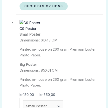
CHOIX DES OPTIONS
Plage
Ce
de
produit
C9 Poster
prix :
a
Small Poster
kr.180,00
plusieurs
Dimensions: 61X43 CM
à
variations.
kr.350,00
Les
Printed in-house on 260 gram Premium Luster
options
Photo Paper.
peuvent
être
Big Poster
choisies
Dimensions: 85X61 CM
sur
Printed in-house on 260 gram Premium Luster
la
Photo Paper.
page
du
kr.
180,00
–
kr.
350,00
produit