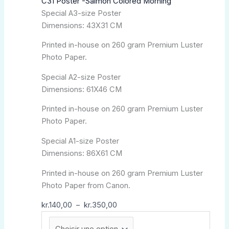
C31 Poster -Salmon Colored Morning
prix :
a
Special A3-size Poster
kr.140,00
plusieurs
Dimensions: 43X31 CM
à
variations.
kr.350,00
Les
Printed in-house on 260 gram Premium Luster
options
Photo Paper.
peuvent
être
Special A2-size Poster
choisies
Dimensions: 61X46 CM
sur
Printed in-house on 260 gram Premium Luster
la
Photo Paper.
page
du
Special A1-size Poster
produit
Dimensions: 86X61 CM
Printed in-house on 260 gram Premium Luster
Photo Paper from Canon.
kr.
140,00
–
kr.
350,00