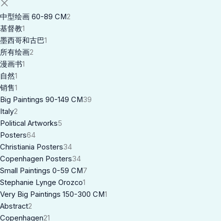
中型绘画 60-89 CM
2
基督教
1
墨西哥和古巴
1
所有绘画
2
漫画书
1
自然
1
销售
1
Big Paintings 90-149 CM
39
Italy
2
Political Artworks
5
Posters
64
Christiania Posters
34
Copenhagen Posters
34
Small Paintings 0-59 CM
7
Stephanie Lynge Orozco
1
Very Big Paintings 150-300 CM
1
Abstract
2
Copenhagen
21