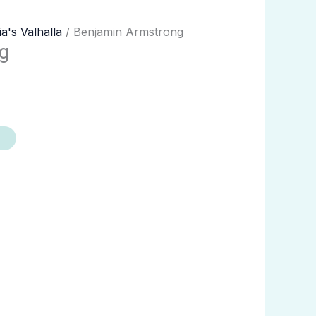
ia's Valhalla
/ Benjamin Armstrong
g