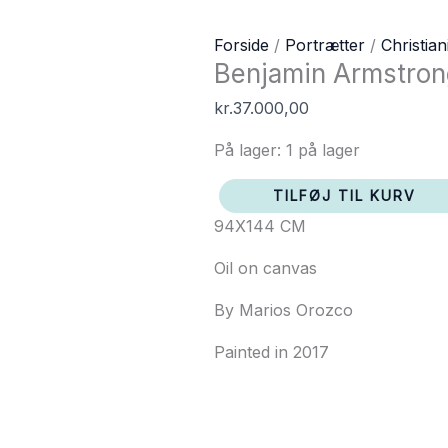
Benjamin
Forside
/
Portrætter
/
Christian
Benjamin Armstron
Armstrong
antal
kr.
37.000,00
På lager:
1 på lager
TILFØJ TIL KURV
94X144 CM
Oil on canvas
By Marios Orozco
Painted in 2017