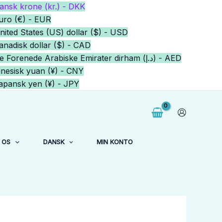
ansk krone (kr.) - DKK
uro (€) - EUR
nited States (US) dollar ($) - USD
anadisk dollar ($) - CAD
De Forenede Arabiske Emirater dirham (د.إ) - AED
inesisk yuan (¥) - CNY
apansk yen (¥) - JPY
 OS
DANSK
MIN KONTO