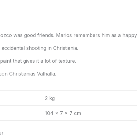
ozco was good friends. Marios remembers him as a happy 
ccidental shooting in Christiania.
aint that gives it a lot of texture.
ion Christianias Valhalla.
2 kg
104 × 7 × 7 cm
r.