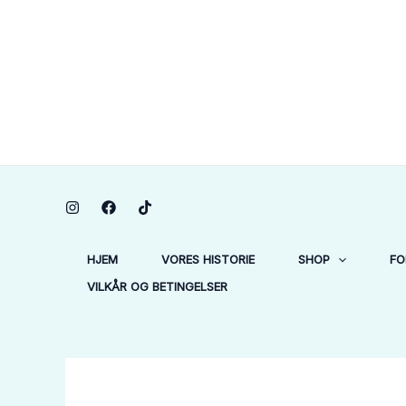
Gå
til
indholdet
HJEM
VORES HISTORIE
SHOP
FO
VILKÅR OG BETINGELSER