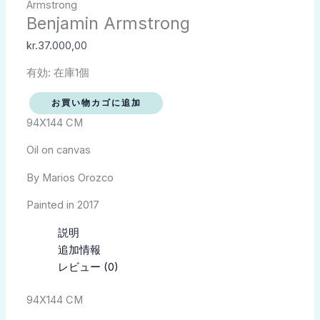
き
き
き
Armstrong
Armstrong
Benjamin Armstrong
ま
ま
ま
個
す
す
す
kr.
37.000,00
有効:
在庫1個
お買い物カゴに追加
94X144 CM
Oil on canvas
By Marios Orozco
Painted in 2017
説明
追加情報
レビュー (0)
94X144 CM