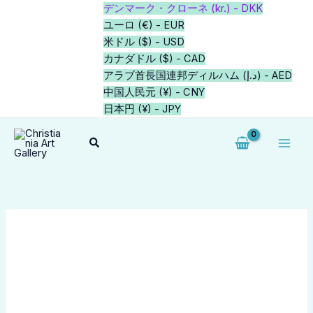
内
元
元
価
価
価
現
現
こ
こ
こ
デンマーク・クローネ (kr.) - DKK
-39%
-39%
-58%
-58%
容
の
の
格
格
格
在
在
の
の
の
ユーロ (€) - EUR
を
価
価
帯:
帯:
帯:
の
の
商
商
商
米ドル ($) - USD
ス
格
格
kr.180,00
kr.180,00
kr.180,00
価
価
品
品
品
カナダドル ($) - CAD
キ
は
は
–
–
–
格
格
に
に
に
アラブ首長国連邦ディルハム (د.إ) - AED
ッ
kr.11.500,00
kr.6.000,00
kr.350,00
kr.350,00
kr.350,00
は
は
は
は
は
中国人民元 (¥) - CNY
プ
で
で
kr.7.000,00
kr.2.500,00
複
複
複
日本円 (¥) - JPY
し
し
で
で
数
数
数
検
た。
た。
す。
す。
の
の
の
索
バ
バ
バ
リ
リ
リ
エ
エ
エ
ー
ー
ー
シ
シ
シ
ョ
ョ
ョ
ン
ン
ン
が
が
が
あ
あ
あ
り
り
り