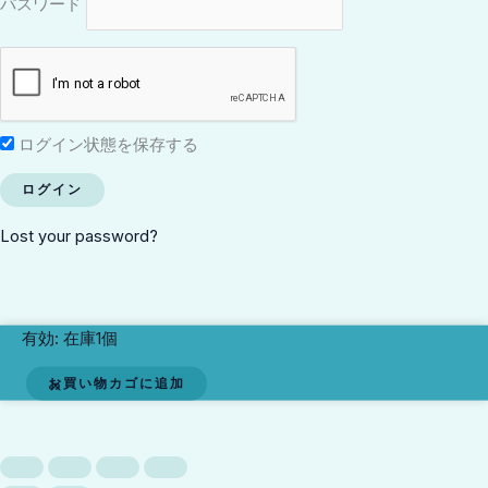
パスワード
ログイン状態を保存する
Lost your password?
Benjamin
有効:
在庫1個
Armstrong
お買い物カゴに追加
個