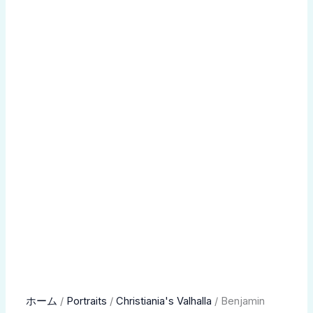
ま
ま
ま
す。
す。
す。
オ
オ
オ
プ
プ
プ
シ
シ
シ
ョ
ョ
ョ
ン
ン
ン
は
は
は
商
商
商
品
品
品
ペ
ペ
ペ
ー
ー
ー
ジ
ジ
ジ
か
か
か
ら
ら
ら
選
選
選
択
択
択
で
で
で
Benjamin
ホーム
/
Portraits
/
Christiania's Valhalla
/ Benjamin