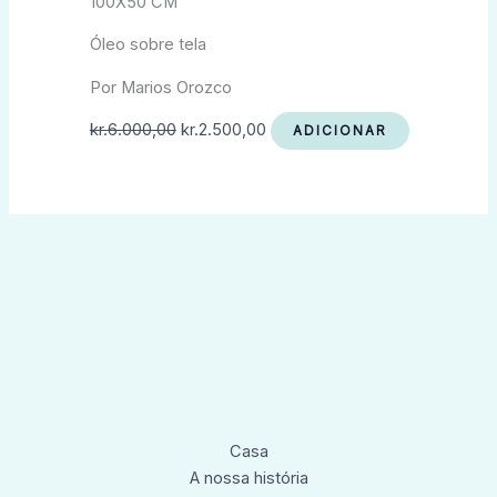
100X50 CM
era:
é:
kr.6.000,00.
kr.2.500,00.
Óleo sobre tela
Por Marios Orozco
kr.
6.000,00
kr.
2.500,00
ADICIONAR
Casa
A nossa história