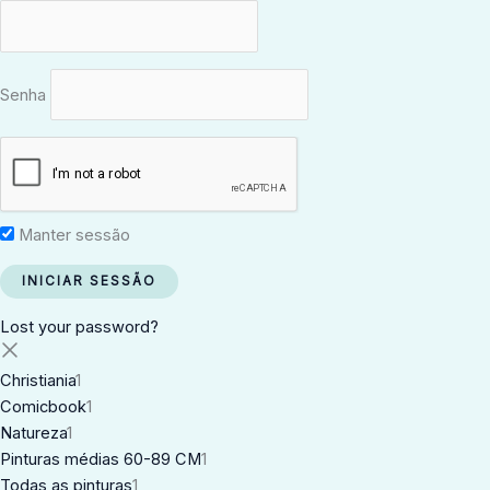
Senha
Manter sessão
Lost your password?
Christiania
1
Comicbook
1
Natureza
1
Pinturas médias 60-89 CM
1
Todas as pinturas
1