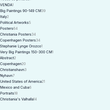
VENDA
1
Big Paintings 90-149 CM
39
Italy
2
Political Artworks
5
Posters
64
Christiania Posters
34
Copenhagen Posters
34
Stephanie Lynge Orozco
1
Very Big Paintings 150-300 CM
1
Abstract
2
Copenhagen
20
Christianshavn
3
Nyhavn
7
United States of America
21
Mexico and Cuba
6
Portraits
18
Christiania's Valhalla
14