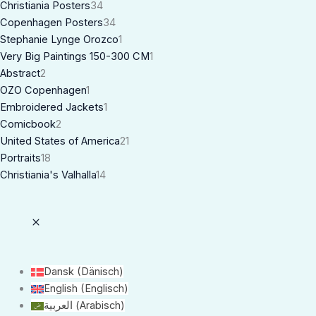
Christiania Posters
34
Copenhagen Posters
34
Stephanie Lynge Orozco
1
Very Big Paintings 150-300 CM
1
Abstract
2
OZO Copenhagen
1
Embroidered Jackets
1
Comicbook
2
United States of America
21
Portraits
18
Christiania's Valhalla
14
Dansk
(
Dänisch
)
English
(
Englisch
)
العربية
(
Arabisch
)