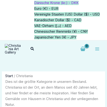
Zum
1
2
2
64
18
4
2
2
1
5
2
5
1
34
14
1
34
1
21
1
5
1
Dänische Krone (kr.) - DKK
Inhalt
Produkt
Produkte
Produkte
Produkte
Produkte
Produkte
Produkte
Produkte
Produkt
Produkte
Produkte
Produkte
Produkt
Produkte
Produkte
Produkt
Produkte
Produkt
Produkte
Produkt
Produkte
Produkt
Euro (€) - EUR
springen
Vereinigte Staaten (US) Dollar ($) - USD
Kanadischer Dollar ($) - CAD
VAE-Dirham (د.إ) - AED
Chinesischer Renminbi (¥) - CNY
Japanischer Yen (¥) - JPY
Suchen
Start
/ Christiania
Dies ist die größte Kategorie in unserem Bestand.
Christiania ist der Ort, an dem Marios seit 40 Jahren lebt,
und hier findet er die meiste Inspiration. Hier finden Sie
Gemälde von Häusern in Christiania und der umliegenden
Natur.