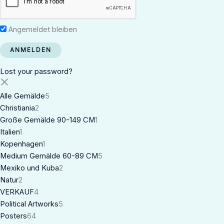
Angemeldet bleiben
Lost your password?
Alle Gemälde
5
Christiania
2
Große Gemälde 90-149 CM
1
Italien
1
Kopenhagen
1
Medium Gemälde 60-89 CM
5
Mexiko und Kuba
2
Natur
2
VERKAUF
4
Political Artworks
5
Posters
64