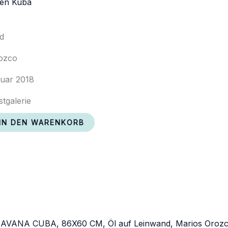
len Kuba
nd
ozco
ruar 2018
stgalerie
IN DEN WARENKORB