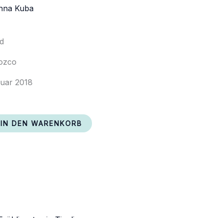
nna Kuba
nd
ozco
ruar 2018
IN DEN WARENKORB