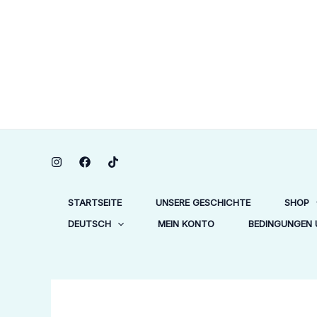
Zum
Ur
-27%
-39%
-39%
Inhalt
Pr
springen
wa
kr
STARTSEITE
UNSERE GESCHICHTE
SHOP
DEUTSCH
MEIN KONTO
BEDINGUNGEN 