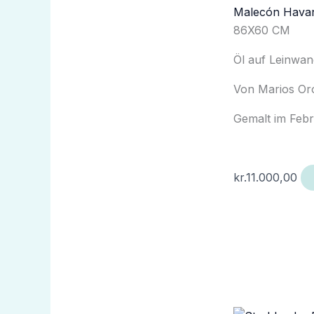
Malecón Hava
86X60 CM
Öl auf Leinwa
Von Marios Or
Gemalt im Feb
kr.
11.000,00