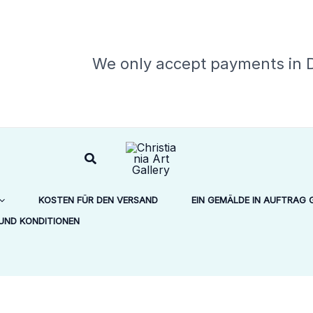
sprünglicher
Aktueller
eis
Preis
r:
ist:
We only accept payments in
.11.500,00
kr.7.000,00.
Suchen
KOSTEN FÜR DEN VERSAND
EIN GEMÄLDE IN AUFTRAG 
UND KONDITIONEN