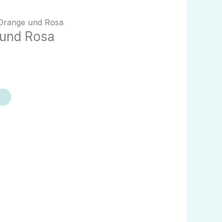
ler
 Orange und Rosa
 und Rosa
00,00.