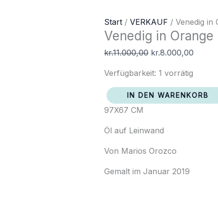
Venedig
Ursprünglicher
Aktuel
Start
/
VERKAUF
/ Venedig in
Venedig in Orange
in
Preis
Preis
Orange
war:
ist:
kr.
11.000,00
kr.
8.000,00
und
kr.11.000,00
kr.8.0
Rosa
Verfügbarkeit:
1 vorrätig
Menge
IN DEN WARENKORB
97X67 CM
Öl auf Leinwand
Von Marios Orozco
Gemalt im Januar 2019