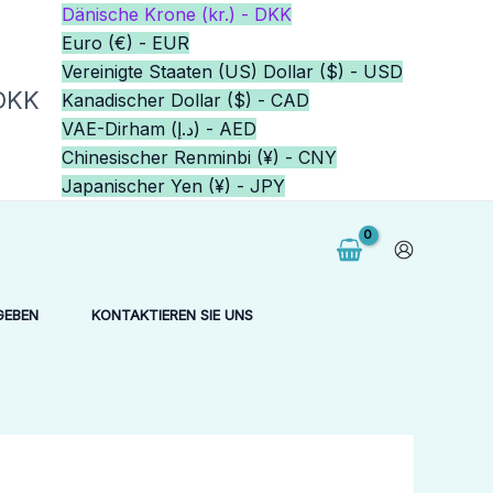
Dänische Krone (kr.) - DKK
Euro (€) - EUR
Vereinigte Staaten (US) Dollar ($) - USD
 DKK
Kanadischer Dollar ($) - CAD
VAE-Dirham (د.إ) - AED
Chinesischer Renminbi (¥) - CNY
Japanischer Yen (¥) - JPY
GEBEN
KONTAKTIEREN SIE UNS