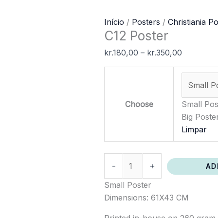
Quantidade
Price
Início
/
Posters
/
Christiania P
C12 Poster
de
range:
C12
kr.180,00
kr.
180,00
–
kr.
350,00
Poster
through
kr.350,00
Choose
Small Pos
Big Poste
Limpar
-
+
AD
Small Poster
Dimensions: 61X43 CM
Printed in-house on 260 gram