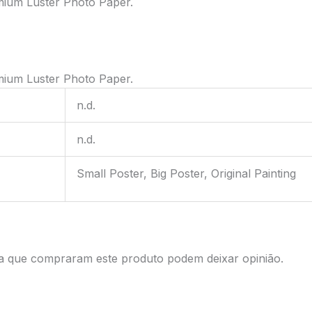
mium Luster Photo Paper.
mium Luster Photo Paper.
n.d.
n.d.
Small Poster, Big Poster, Original Painting
da que compraram este produto podem deixar opinião.