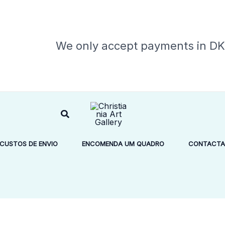
O
eço
preço
ginal
atual
We only accept payments in D
:
é:
6.000,00.
kr.2.500,00.
Search
CUSTOS DE ENVIO
ENCOMENDA UM QUADRO
CONTACTA