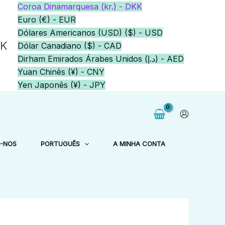
Coroa Dinamarquesa (kr.) - DKK
Euro (€) - EUR
Dólares Americanos (USD) ($) - USD
KK
Dólar Canadiano ($) - CAD
Dirham Emirados Árabes Unidos (د.إ) - AED
Yuan Chinês (¥) - CNY
Yen Japonês (¥) - JPY
-NOS
PORTUGUÊS
A MINHA CONTA