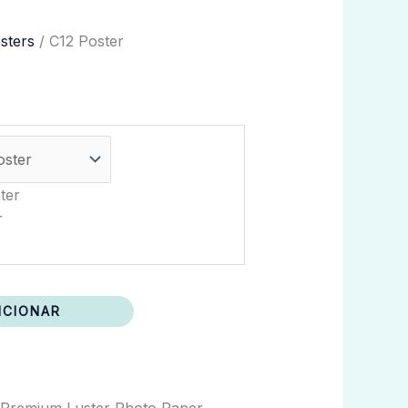
osters
/ C12 Poster
ter
r
ICIONAR
 Premium Luster Photo Paper.