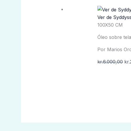
Ver de Syddys
100X50 CM
Óleo sobre tel
Por Marios Or
kr.
6.000,00
kr.