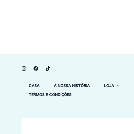
Skip
O
-58%
-58%
to
pr
content
ori
era
kr.
CASA
A NOSSA HISTÓRIA
LOJA
TERMOS E CONDIÇÕES