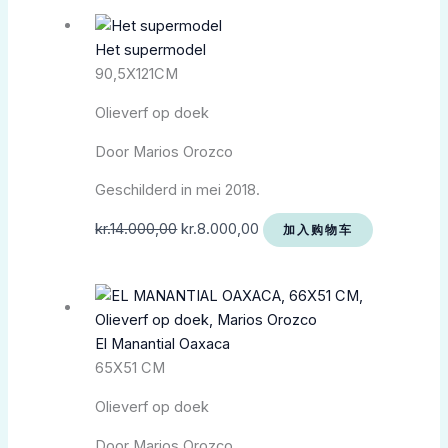
Het supermodel
90,5X121CM
Olieverf op doek
Door Marios Orozco
Geschilderd in mei 2018.
kr.
14.000,00
kr.
8.000,00
加入购物车
El Manantial Oaxaca
65X51 CM
Olieverf op doek
Door Marios Orozco