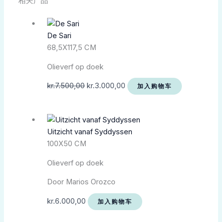
相关产品
De Sari
68,5X117,5 CM
Olieverf op doek
kr.
7.500,00
kr.
3.000,00
加入购物车
Uitzicht vanaf Syddyssen
100X50 CM
Olieverf op doek
Door Marios Orozco
kr.
6.000,00
加入购物车