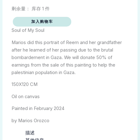
Soul
数
剩余量：
库存 1 件
量
加入购物车
Soul of My Soul
Marios did this portrait of Reem and her grandfather
after he learned of her passing due to the brutal
bombardement in Gaza. We will donate 50% of
earnings from the sale of this painting to help the
palestinian population in Gaza.
150X120 CM
Oil on canvas
Painted in February 2024
by Marios Orozco
描述