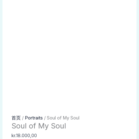
选
选
选
项
项
项
Soul
首页
/
Portraits
/ Soul of My Soul
Soul of My Soul
of
My
kr.
18.000,00