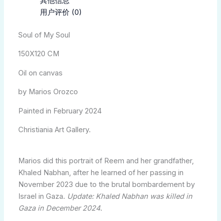
其他信息
用户评价 (0)
Soul of My Soul
150X120 CM
Oil on canvas
by Marios Orozco
Painted in February 2024
Christiania Art Gallery.
Marios did this portrait of Reem and her grandfather,
Khaled Nabhan, after he learned of her passing in
November 2023 due to the brutal bombardement by
Israel in Gaza.
Update: Khaled Nabhan was killed in
Gaza in December 2024.