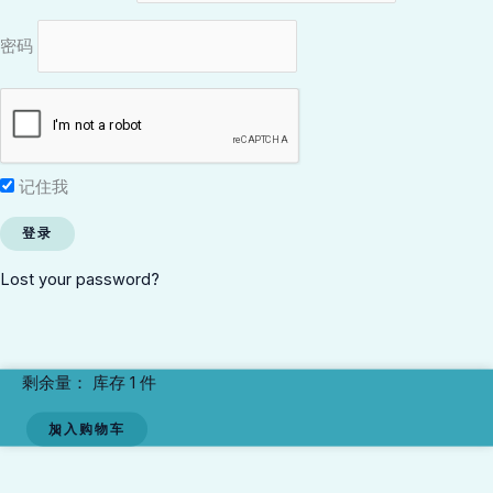
密码
记住我
Lost your password?
Soul
剩余量：
库存 1 件
of
加入购物车
My
Soul
数