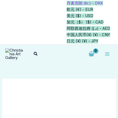
跳
原
原
价
价
价
当
当
本
本
本
丹麦克朗 (kr.) - DKK
-60%
-60%
-43%
-43%
至
价
价
格
格
格
前
前
产
产
产
欧元 (€) - EUR
内
为：
为：
范
范
范
价
价
品
品
品
美元 ($) - USD
容
kr.7.500,00。
kr.14.000,00。
围：
围：
围：
格
格
有
有
有
加元（$） ($) - CAD
kr.180,00
kr.180,00
kr.180,00
为：
为：
多
多
多
阿联酋迪拉姆 (د.إ) - AED
至
至
至
kr.3.000,00。
kr.8.000,00。
种
种
种
中国人民币(¥) (¥) - CNY
kr.350,00
kr.350,00
kr.350,00
变
变
变
日元 (¥) (¥) - JPY
体。
体。
体。
搜
可
可
可
索
在
在
在
产
产
产
品
品
品
页
页
页
面
面
面
上
上
上
选
选
选
择
择
择
这
这
这
些
些
些