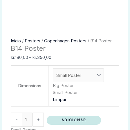
Quantidade
Price
Início
/
Posters
/
Copenhagen Posters
/ B14 Poster
B14 Poster
de
range:
B14
kr.180,00
kr.
180,00
–
kr.
350,00
Poster
through
kr.350,00
Big Poster
Dimensions
Small Poster
Limpar
-
+
ADICIONAR