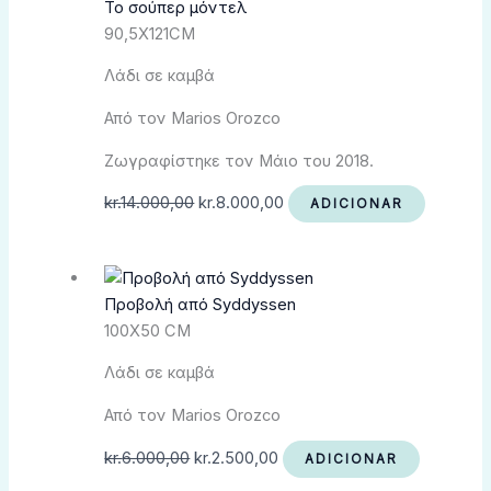
Το σούπερ μόντελ
90,5X121CM
Λάδι σε καμβά
Από τον Marios Orozco
Ζωγραφίστηκε τον Μάιο του 2018.
kr.
14.000,00
kr.
8.000,00
ADICIONAR
Προβολή από Syddyssen
100X50 CM
Λάδι σε καμβά
Από τον Marios Orozco
kr.
6.000,00
kr.
2.500,00
ADICIONAR