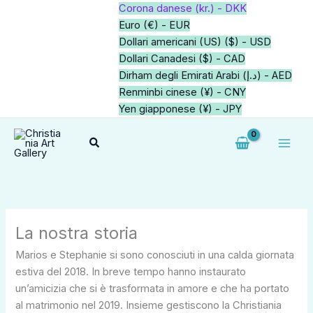
Vai
Corona danese (kr.) - DKK
al
Euro (€) - EUR
contenuto
Dollari americani (US) ($) - USD
Dollari Canadesi ($) - CAD
Dirham degli Emirati Arabi (د.إ) - AED
Renminbi cinese (¥) - CNY
Yen giapponese (¥) - JPY
Cerca
La nostra storia
Marios e Stephanie si sono conosciuti in una calda giornata
estiva del 2018. In breve tempo hanno instaurato
un’amicizia che si è trasformata in amore e che ha portato
al matrimonio nel 2019. Insieme gestiscono la Christiania