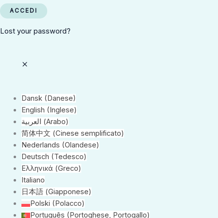
Lost your password?
Dansk
(
Danese
)
English
(
Inglese
)
العربية
(
Arabo
)
简体中文
(
Cinese semplificato
)
Nederlands
(
Olandese
)
Deutsch
(
Tedesco
)
Ελληνικά
(
Greco
)
Italiano
日本語
(
Giapponese
)
Polski
(
Polacco
)
Português
(
Portoghese, Portogallo
)