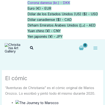
Ir
Corona danesa (kr.) - DKK
al
Euro (€) - EUR
contenido
Dólar de los Estados Unidos (US) ($) - USD
Dólar canadiense ($) - CAD
Dirham Emiratos Árabes Unidos (د.إ) - AED
Yuan chino (¥) - CNY
Yen japonés (¥) - JPY
Buscar
El cómic
“Aventuras de Christiania” es el cómic original de Marios
Orozco. Lo escribió y pintó todo él mismo durante 2020.