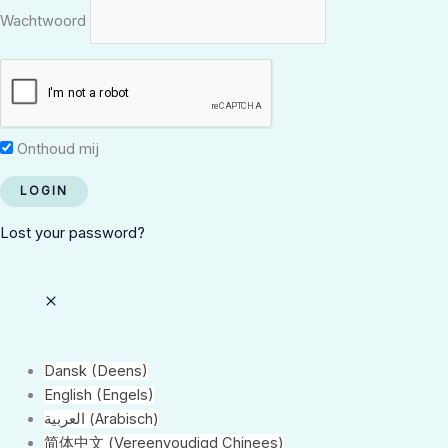
Wachtwoord
Onthoud mij
Lost your password?
Dansk
(
Deens
)
English
(
Engels
)
العربية
(
Arabisch
)
简体中文
(
Vereenvoudigd Chinees
)