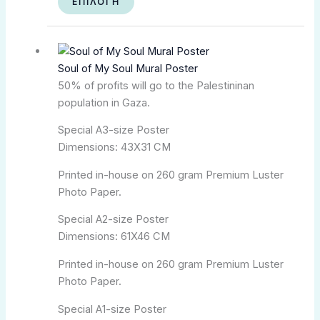
ΕΠΙΛΟΓΉ
Αυτό
Price
το
range:
Soul of My Soul Mural Poster
προϊόν
kr.140,00
50% of profits will go to the Palestininan
έχει
through
population in Gaza.
πολλαπλές
kr.350,00
παραλλαγές.
Special A3-size Poster
Οι
Dimensions: 43X31 CM
επιλογές
μπορούν
Printed in-house on 260 gram Premium Luster
να
Photo Paper.
επιλεγούν
Special A2-size Poster
στη
Dimensions: 61X46 CM
σελίδα
του
Printed in-house on 260 gram Premium Luster
προϊόντος
Photo Paper.
Special A1-size Poster