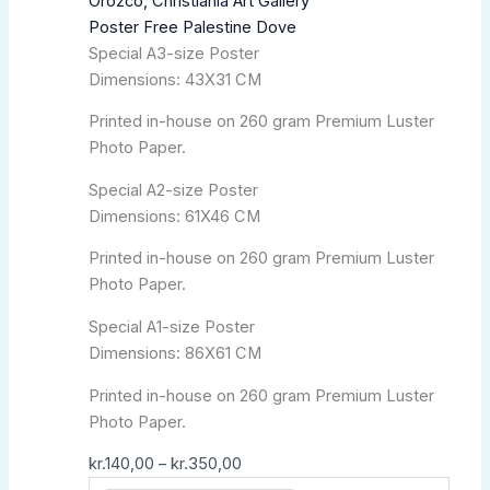
προϊόν
kr.140,00
Poster Free Palestine Dove
έχει
through
Special A3-size Poster
πολλαπλές
kr.350,00
Dimensions: 43X31 CM
παραλλαγές.
Οι
Printed in-house on 260 gram Premium Luster
επιλογές
Photo Paper.
μπορούν
να
Special A2-size Poster
επιλεγούν
Dimensions: 61X46 CM
στη
Printed in-house on 260 gram Premium Luster
σελίδα
Photo Paper.
του
προϊόντος
Special A1-size Poster
Dimensions: 86X61 CM
Printed in-house on 260 gram Premium Luster
Photo Paper.
kr.
140,00
–
kr.
350,00