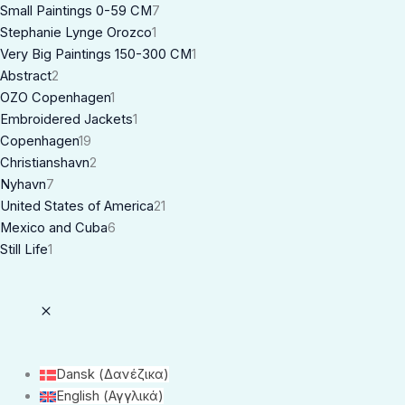
Small Paintings 0-59 CM
7
Stephanie Lynge Orozco
1
Very Big Paintings 150-300 CM
1
Abstract
2
OZO Copenhagen
1
Embroidered Jackets
1
Copenhagen
19
Christianshavn
2
Nyhavn
7
United States of America
21
Mexico and Cuba
6
Still Life
1
Dansk
(
Δανέζικα
)
English
(
Αγγλικά
)