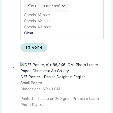
Special A1-size
Special A2-size
Special A3-size
Clear
ΕΠΙΛΟΓΉ
Αυτό
Price
το
range:
προϊόν
kr.180,00
C27 Poster – Danish Delight in English
έχει
through
Small Poster
πολλαπλές
kr.350,00
Dimensions: 61X43 CM
παραλλαγές.
Οι
Printed in-house on 260 gram Premium Luster
επιλογές
Photo Paper.
μπορούν