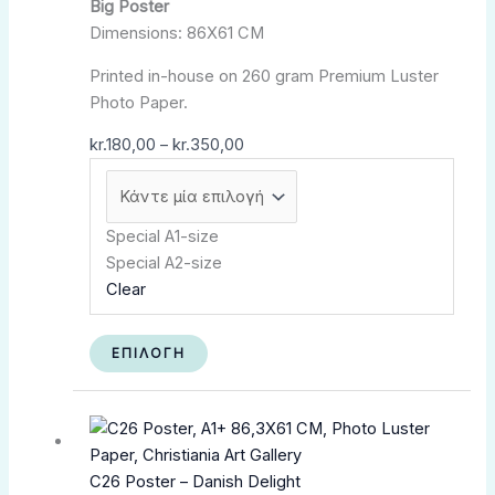
να
Big Poster
επιλεγούν
Dimensions: 86X61 CM
στη
Printed in-house on 260 gram Premium Luster
σελίδα
Photo Paper.
του
προϊόντος
kr.
180,00
–
kr.
350,00
Special A1-size
Special A2-size
Clear
ΕΠΙΛΟΓΉ
Αυτό
Price
το
range:
προϊόν
kr.180,00
C26 Poster – Danish Delight
έχει
through