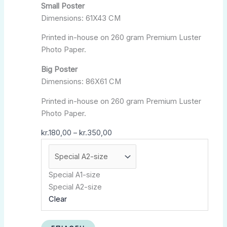
Small Poster
πολλαπλές
kr.350,00
Dimensions: 61X43 CM
παραλλαγές.
Οι
Printed in-house on 260 gram Premium Luster
επιλογές
Photo Paper.
μπορούν
να
Big Poster
επιλεγούν
Dimensions: 86X61 CM
στη
Printed in-house on 260 gram Premium Luster
σελίδα
Photo Paper.
του
προϊόντος
kr.
180,00
–
kr.
350,00
Special A1-size
Special A2-size
Clear