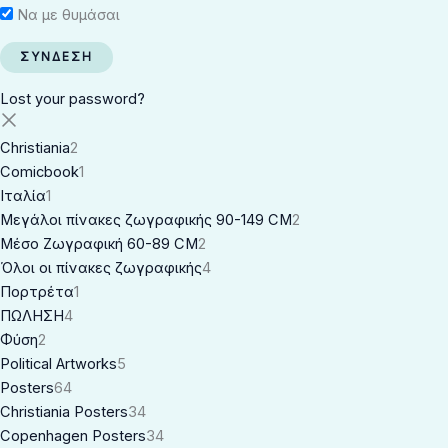
Να με θυμάσαι
Lost your password?
Christiania
2
Comicbook
1
Ιταλία
1
Μεγάλοι πίνακες ζωγραφικής 90-149 CM
2
Μέσο Ζωγραφική 60-89 CM
2
Όλοι οι πίνακες ζωγραφικής
4
Πορτρέτα
1
ΠΩΛΗΣΗ
4
Φύση
2
Political Artworks
5
Posters
64
Christiania Posters
34
Copenhagen Posters
34