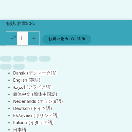
C1
有効:
在庫50個
Poster
個
-
+
お買い物カゴに追加
Dansk
(
デンマーク語
)
English
(
英語
)
العربية
(
アラビア語
)
简体中文
(
簡体中国語
)
Nederlands
(
オランダ語
)
Deutsch
(
ドイツ語
)
Ελληνικά
(
ギリシア語
)
Italiano
(
イタリア語
)
日本語