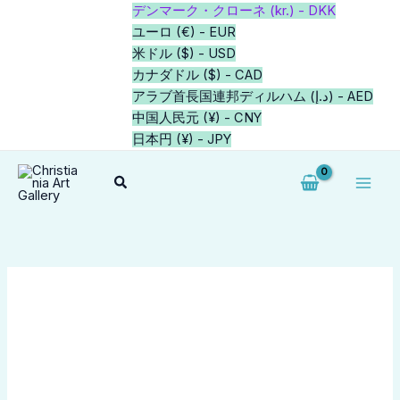
内
元
現
デンマーク・クローネ (kr.) - DKK
-43%
-43%
容
の
在
ユーロ (€) - EUR
を
価
の
米ドル ($) - USD
ス
格
価
カナダドル ($) - CAD
キ
は
格
アラブ首長国連邦ディルハム (د.إ) - AED
ッ
kr.14.000,00
は
中国人民元 (¥) - CNY
プ
で
kr.8.000,00
日本円 (¥) - JPY
し
で
検
た。
す。
索