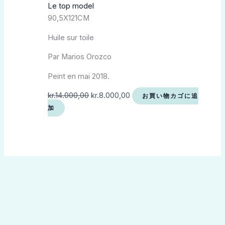
Le top model
90,5X121CM
Huile sur toile
Par Marios Orozco
Peint en mai 2018.
kr.
14.000,00
kr.
8.000,00
お買い物カゴに追
加