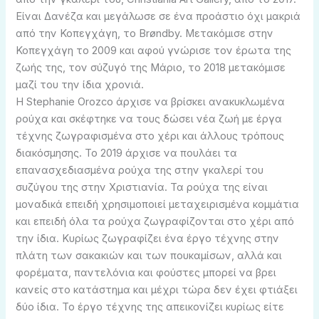
Είναι Δανέζα και μεγάλωσε σε ένα προάστιο όχι μακριά
από την Κοπεγχάγη, το Brøndby. Μετακόμισε στην
Κοπεγχάγη το 2009 και αφού γνώρισε τον έρωτα της
ζωής της, τον σύζυγό της Μάριο, το 2018 μετακόμισε
μαζί του την ίδια χρονιά.
Η Stephanie Orozco άρχισε να βρίσκει ανακυκλωμένα
ρούχα και σκέφτηκε να τους δώσει νέα ζωή με έργα
τέχνης ζωγραφισμένα στο χέρι και άλλους τρόπους
διακόσμησης. Το 2019 άρχισε να πουλάει τα
επανασχεδιασμένα ρούχα της στην γκαλερί του
συζύγου της στην Χριστιανία. Τα ρούχα της είναι
μοναδικά επειδή χρησιμοποιεί μεταχειρισμένα κομμάτια
και επειδή όλα τα ρούχα ζωγραφίζονται στο χέρι από
την ίδια. Κυρίως ζωγραφίζει ένα έργο τέχνης στην
πλάτη των σακακιών και των πουκαμίσων, αλλά και
φορέματα, παντελόνια και φούστες μπορεί να βρει
κανείς στο κατάστημα και μέχρι τώρα δεν έχει φτιάξει
δύο ίδια. Το έργο τέχνης της απεικονίζει κυρίως είτε