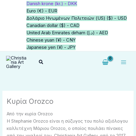
Μετάβαση
Danish krone (kr.) - DKK
στο
Euro (€) - EUR
περιεχόμενο
Δολάριο Ηνωμένων Πολιτειών (US) ($) - USD
Canadian dollar ($) - CAD
United Arab Emirates dirham (د.إ) - AED
Chinese yuan (¥) - CNY
Japanese yen (¥) - JPY
Αναζήτηση
Κυρία Orozco
Από την κυρία Orozco
Η Stephanie Orozco είναι η σύζυγος του πολύ αξιόλογου
καλλιτέχνη Μάριου Orozco, ο οποίος πουλάει πίνακες
από την γκαλερί του, Christiania Art Gallery, από το 2017.