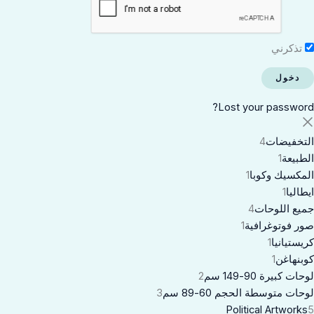
تذكرني
Lost your password?
التخفيضات
4
الطبيعة
1
المكسيك وكوبا
1
ايطاليا
1
جميع اللوحات
4
صور فوتوغرافية
1
كريستيانيا
1
كوبنهاغن
1
لوحات كبيرة 90-149 سم
2
لوحات متوسطة الحجم 60-89 سم
3
Political Artworks
5