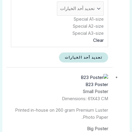
Special A1-size
Special A2-size
Special A3-size
Clear
تحديد أحد الخيارات
نطاق
هناك
السعر:
العديد
B23 Poster
من
من
Small Poster
الأشكال
Dimensions: 61X43 CM
خلال
المختلفة
لهذا
Printed in-house on 260 gram Premium Luster
المنتج.
Photo Paper.
يمكن
اختيار
Big Poster