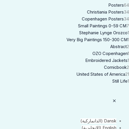
Posters
64
Christiania Posters
34
Copenhagen Posters
34
Small Paintings 0-59 CM
7
Stephanie Lynge Orozco
1
Very Big Paintings 150-300 CM
1
Abstract
2
OZO Copenhagen
1
Embroidered Jackets
1
Comicbook
2
United States of America
21
Still Life
1
Dansk
(
الدانماركية
)
English
(
الإنجليزية
)