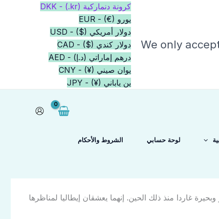
كرونة دنماركية (kr.) - DKK
يورو (€) - EUR
دولار أمريكي ($) - USD
We only accep
دولار كندي ($) - CAD
درهم إماراتي (د.إ) - AED
يوان صيني (¥) - CNY
ين ياباني (¥) - JPY
ية
لوحة حسابي
الشروط والأحكام
عاً إلى البندقية في عام 2018، ولكنهما زارا أيضاً بادوفا وميلانو وبحيرة غاردا منذ ذلك الحين. إنهما يعشقان إيطاليا لمناظرها