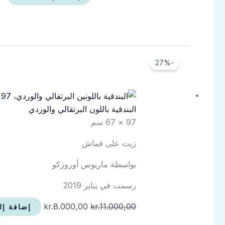
السعر
السعر
-27%
الأصلي
الحالي
هو:
هو:
kr.8.000,00.
kr.11.000,00.
البندقية باللون البرتقالي والوردي
97 × 67 سم
زيت على قماش
بواسطة ماريوس أوروزكو
رسمت في يناير 2019
kr.
8.000,00
kr.
11.000,00
إضافة إل