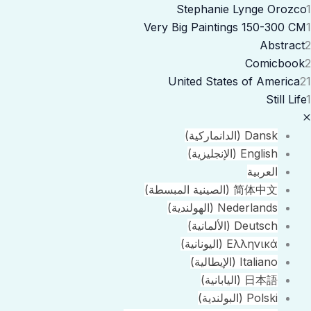
Stephanie Lynge Orozco
1
Very Big Paintings 150-300 CM
1
Abstract
2
Comicbook
2
United States of America
21
Still Life
1
Dansk
(
الدانماركية
)
English
(
الإنجليزية
)
العربية
简体中文
(
الصينية المبسطة
)
Nederlands
(
الهولندية
)
Deutsch
(
الألمانية
)
Ελληνικά
(
اليونانية
)
Italiano
(
الإيطالية
)
日本語
(
اليابانية
)
Polski
(
البولندية
)