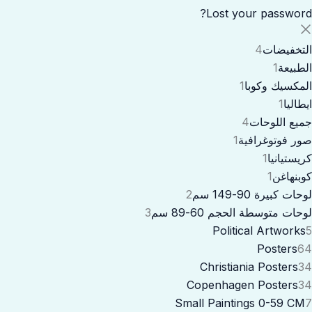
Lost your password?
التخفيضات
4
الطبيعة
1
المكسيك وكوبا
1
ايطاليا
1
جميع اللوحات
4
صور فوتوغرافية
1
كريستيانيا
1
كوبنهاغن
1
لوحات كبيرة 90-149 سم
2
لوحات متوسطة الحجم 60-89 سم
3
Political Artworks
5
Posters
64
Christiania Posters
34
Copenhagen Posters
34
Small Paintings 0-59 CM
7